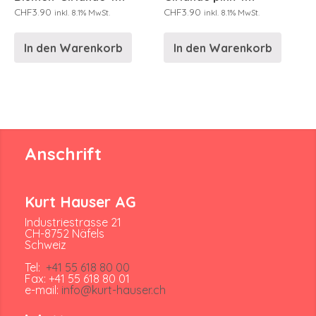
CHF
3.90
CHF
3.90
inkl. 8.1% MwSt.
inkl. 8.1% MwSt.
In den Warenkorb
In den Warenkorb
Anschrift
Kurt Hauser AG
Industriestrasse 21
CH-8752 Näfels
Schweiz
Tel:
+41 55 618 80 00
Fax: +41 55 618 80 01
e-mail:
info@kurt-hauser.ch