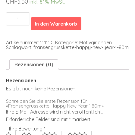
CHF
3.50
inkl. 8.1% MwSt.
Fransengrusskette
Happy
In den Warenkorb
New
Year
1.80m
Menge
Artikelnummer:
11.111.C
Kategorie:
Motivgirlanden
Schlagwort:
fransengrusskette-happy-new-year-1-80m
Rezensionen (0)
Rezensionen
Es gibt noch keine Rezensionen.
Schreiben Sie die erste Rezension für
«Fransengrusskette Happy New Year 1.80m»
Ihre E-Mail-Adresse wird nicht veröffentlicht.
Erforderliche Felder sind mit
*
markiert
Ihre Bewertung
*