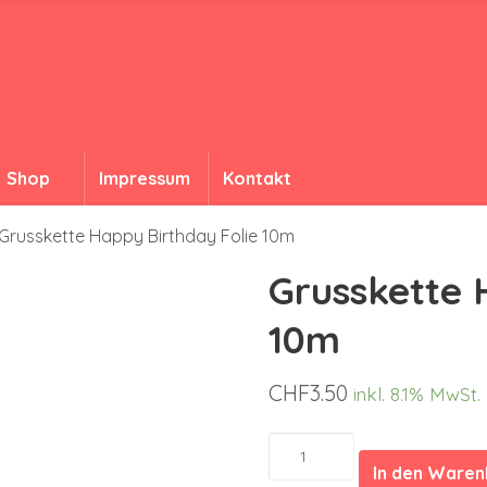
Shop
Impressum
Kontakt
Grusskette Happy Birthday Folie 10m
Grusskette 
10m
CHF
3.50
inkl. 8.1% MwSt.
Grusskette
Happy
In den Ware
Birthday