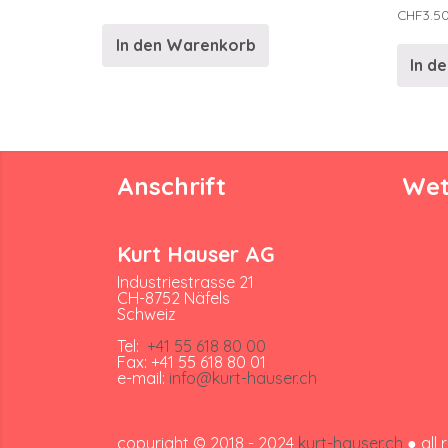
CHF
3.5
In den Warenkorb
In d
Anschrift
Wet
Kurt Hauser AG
Industriestrasse 21
CH-8752 Näfels
Schweiz
Tel:
+41 55 618 80 00
Fax: +41 55 618 80 01
e-mail:
info@kurt-hauser.ch
copyright © 2018 - 2024
kurt-hauser.ch
● all 