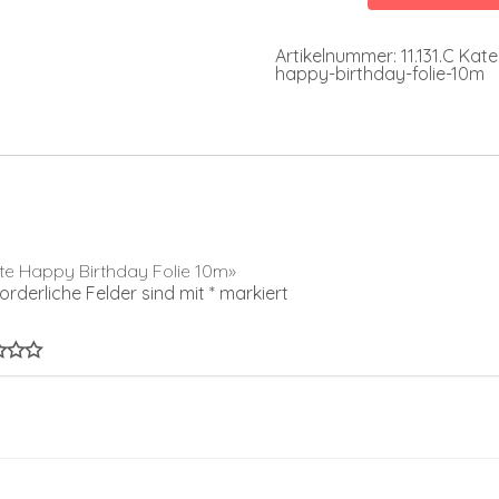
Folie
10m
Menge
Artikelnummer:
11.131.C
Kate
happy-birthday-folie-10m
tte Happy Birthday Folie 10m»
forderliche Felder sind mit
*
markiert