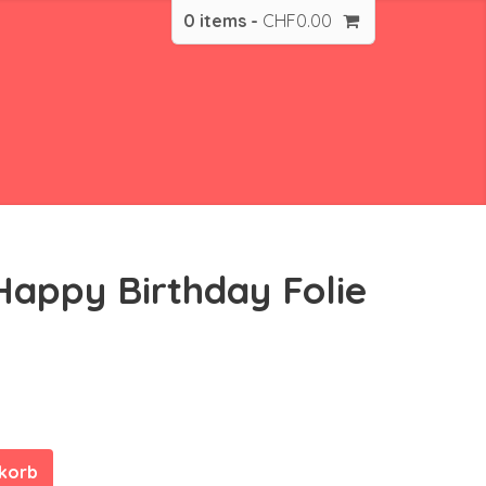
0 items -
CHF
0.00
Happy Birthday Folie
nkorb