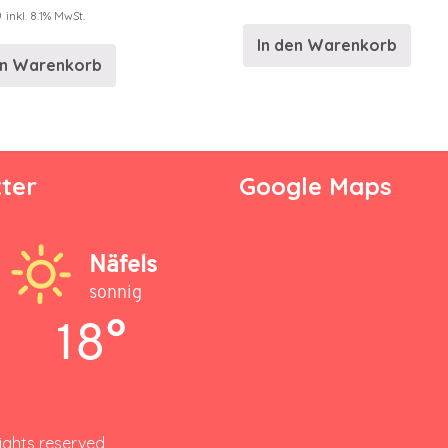
0
inkl. 8.1% MwSt.
In den Warenkorb
en Warenkorb
ter
Google Maps
Näfels
sonnig
18°
rights reserved