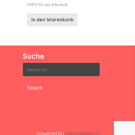
CHF
3.50
inkl. 8.1% MwSt.
In den Warenkorb
Suche
Search
for:
powered by
netcomplete.ch