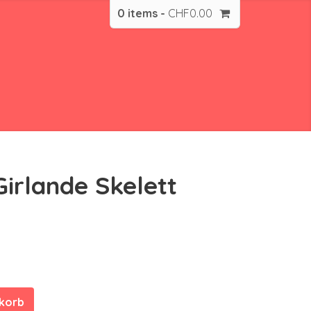
0 items -
CHF
0.00
irlande Skelett
nkorb