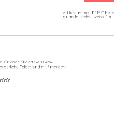
weiss
4m
Menge
Artikelnummer:
11.115.C
Kate
girlande-skelett-weiss-4m
en-Girlande Skelett weiss 4m»
forderliche Felder sind mit
*
markiert