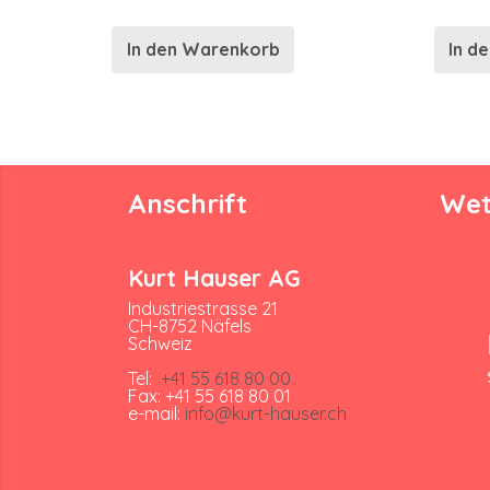
In den Warenkorb
In d
Anschrift
Wet
Kurt Hauser AG
Industriestrasse 21
CH-8752 Näfels
Schweiz
Tel:
+41 55 618 80 00
Fax: +41 55 618 80 01
e-mail:
info@kurt-hauser.ch