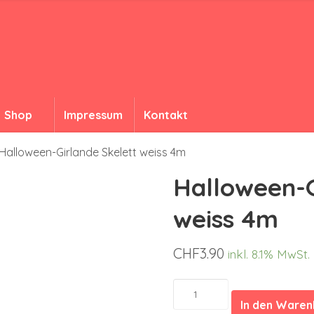
Shop
Impressum
Kontakt
Halloween-Girlande Skelett weiss 4m
Halloween-G
weiss 4m
CHF
3.90
inkl. 8.1% MwSt.
Halloween-
Girlande
In den Ware
Skelett