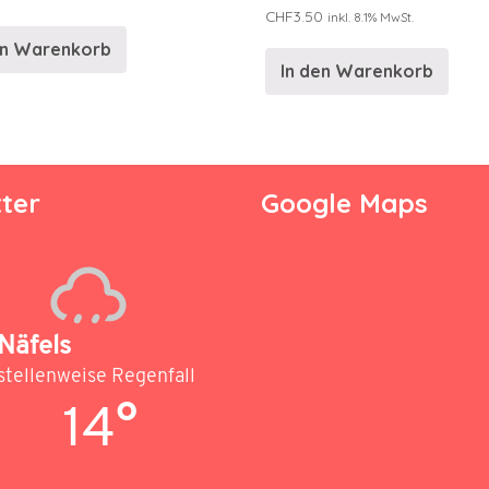
CHF
3.50
inkl. 8.1% MwSt.
en Warenkorb
In den Warenkorb
ter
Google Maps
Näfels
stellenweise Regenfall
14°