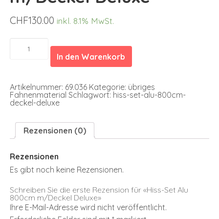
CHF
130.00
inkl. 8.1% MwSt.
Hiss-
Set
In den Warenkorb
Alu
800cm
m/Deckel
Deluxe
Artikelnummer:
69.036
Kategorie:
übriges
Menge
Fahnenmaterial
Schlagwort:
hiss-set-alu-800cm-
deckel-deluxe
Rezensionen (0)
Rezensionen
Es gibt noch keine Rezensionen.
Schreiben Sie die erste Rezension für «Hiss-Set Alu
800cm m/Deckel Deluxe»
Ihre E-Mail-Adresse wird nicht veröffentlicht.