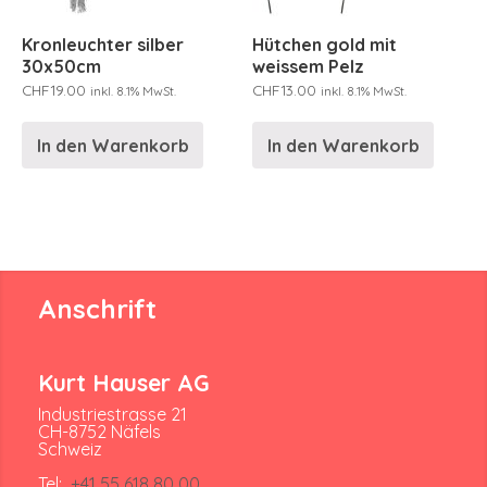
Kronleuchter silber
Hütchen gold mit
30x50cm
weissem Pelz
CHF
19.00
CHF
13.00
inkl. 8.1% MwSt.
inkl. 8.1% MwSt.
In den Warenkorb
In den Warenkorb
Anschrift
Kurt Hauser AG
Industriestrasse 21
CH-8752 Näfels
Schweiz
Tel:
+41 55 618 80 00