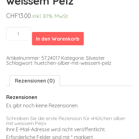
weissem Pelz
CHF
13.00
inkl. 8.1% MwSt.
Hütchen
silber
In den Warenkorb
mit
weissem
Pelz
Menge
Artikelnummer:
57.24017
Kategorie:
Silvester
Schlagwort:
huetchen-silber-mit-weissem-pelz
Rezensionen (0)
Rezensionen
Es gibt noch keine Rezensionen.
Schreiben Sie die erste Rezension für «Hütchen silber
mit weissem Pelz»
Ihre E-Mail-Adresse wird nicht veröffentlicht.
Erforderliche Felder sind mit
*
markiert