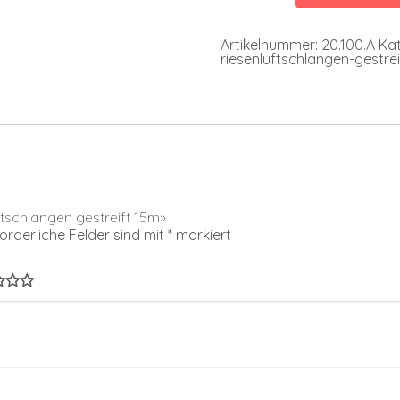
Menge
Artikelnummer:
20.100.A
Kat
riesenluftschlangen-gestre
ftschlangen gestreift 15m»
forderliche Felder sind mit
*
markiert