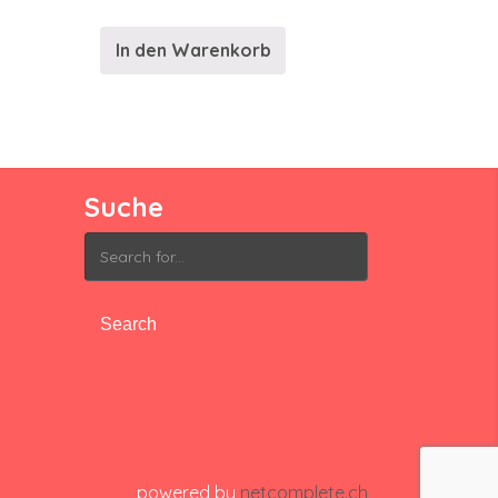
In den Warenkorb
Suche
Search
for:
powered by
netcomplete.ch