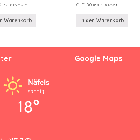
0
CHF
1.80
inkl. 8.1% MwSt.
inkl. 8.1% MwSt.
en Warenkorb
In den Warenkorb
ter
Google Maps
Näfels
sonnig
18°
rights reserved