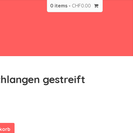
0 items -
CHF
0.00
chlangen gestreift
nkorb