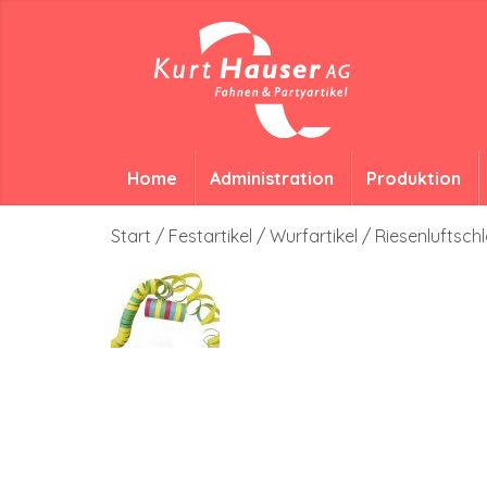
Home
Administration
Produktion
Start
/
Festartikel
/
Wurfartikel
/
Riesenluftsch