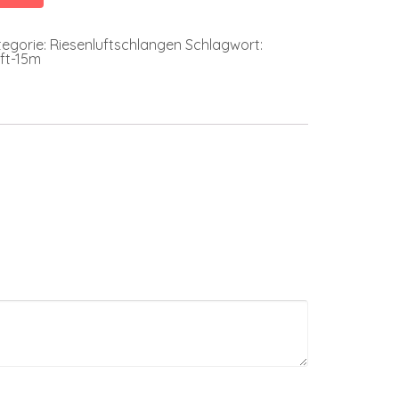
egorie:
Riesenluftschlangen
Schlagwort:
ift-15m