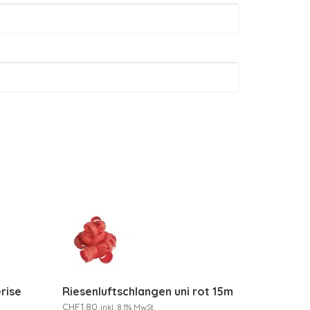
rise
Riesenluftschlangen uni rot 15m
CHF
1.80
inkl. 8.1% MwSt.