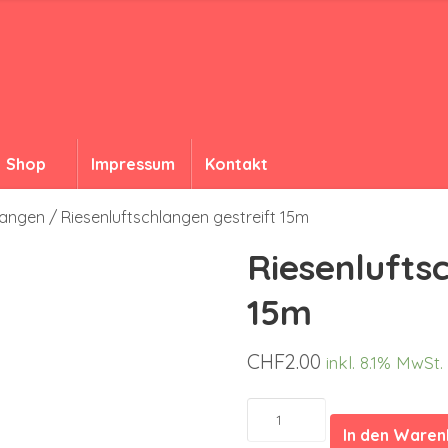
Shop
Impressum
Kontakt
langen
/ Riesenluftschlangen gestreift 15m
Riesenlufts
15m
CHF
2.00
inkl. 8.1% MwSt.
Riesenluftschlangen
gestreift
In den Ware
15m