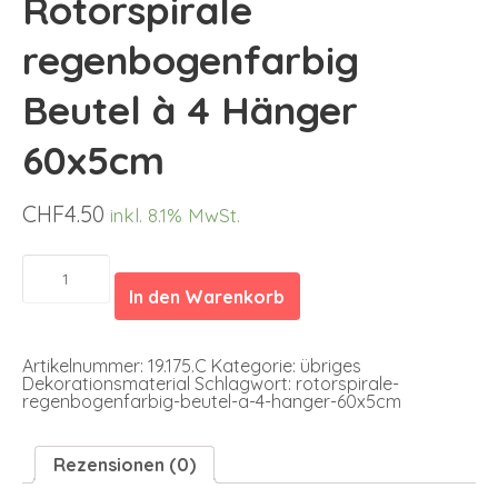
Rotorspirale
regenbogenfarbig
Beutel à 4 Hänger
60x5cm
CHF
4.50
inkl. 8.1% MwSt.
Rotorspirale
regenbogenfarbig
In den Warenkorb
Beutel
à
4
Hänger
Artikelnummer:
19.175.C
Kategorie:
übriges
60x5cm
Dekorationsmaterial
Schlagwort:
rotorspirale-
Menge
regenbogenfarbig-beutel-a-4-hanger-60x5cm
Rezensionen (0)