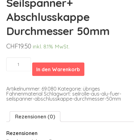
Seilspanner+
Abschlusskappe
Durchmesser 50mm
CHF
19.50
inkl. 8.1% MwSt.
Seilrolle
aus
In den Warenkorb
Alu
für
Seilspanner+
Abschlusskappe
Artikelnummer:
69.080
Kategorie:
übriges
Durchmesser
Fahnenmaterial
Schlagwort:
seilrolle-aus-alu-fuer-
50mm
seilspanner-abschlusskappe-durchmesser-50mm
Menge
Rezensionen (0)
Rezensionen