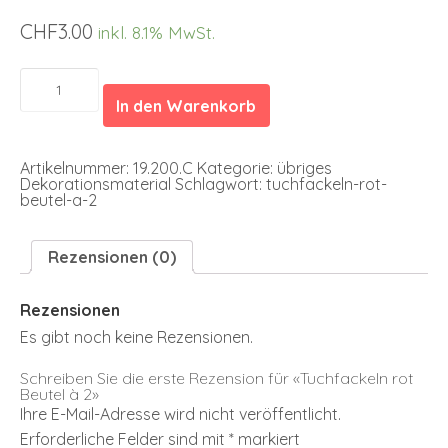
CHF
3.00
inkl. 8.1% MwSt.
Tuchfackeln
rot
In den Warenkorb
Beutel
à
2
Menge
Artikelnummer:
19.200.C
Kategorie:
übriges
Dekorationsmaterial
Schlagwort:
tuchfackeln-rot-
beutel-a-2
Rezensionen (0)
Rezensionen
Es gibt noch keine Rezensionen.
Schreiben Sie die erste Rezension für «Tuchfackeln rot
Beutel à 2»
Ihre E-Mail-Adresse wird nicht veröffentlicht.
Erforderliche Felder sind mit
*
markiert