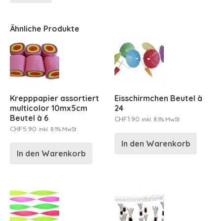
Ähnliche Produkte
Krepppapier assortiert
Eisschirmchen Beutel à
multicolor 10mx5cm
24
Beutel à 6
CHF
1.90
inkl. 8.1% MwSt.
CHF
5.90
inkl. 8.1% MwSt.
In den Warenkorb
In den Warenkorb