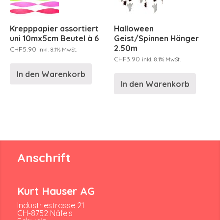
Krepppapier assortiert
Halloween
uni 10mx5cm Beutel à 6
Geist/Spinnen Hänger
2.50m
CHF
5.90
inkl. 8.1% MwSt.
CHF
3.90
inkl. 8.1% MwSt.
In den Warenkorb
In den Warenkorb
Anschrift
Kurt Hauser AG
Industriestrasse 21
CH-8752 Näfels