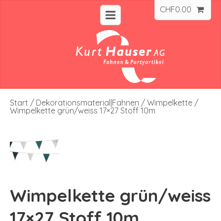
CHF
0.00
Start
/
Dekorationsmaterial|Fahnen
/
Wimpelkette
/
Wimpelkette grün/weiss 17×27 Stoff 10m
Wimpelkette grün/weiss
17×27 Stoff 10m