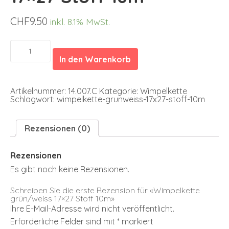
CHF
9.50
inkl. 8.1% MwSt.
Wimpelkette
grün/weiss
In den Warenkorb
17x27
Stoff
10m
Menge
Artikelnummer:
14.007.C
Kategorie:
Wimpelkette
Schlagwort:
wimpelkette-grunweiss-17x27-stoff-10m
Rezensionen (0)
Rezensionen
Es gibt noch keine Rezensionen.
Schreiben Sie die erste Rezension für «Wimpelkette
grün/weiss 17×27 Stoff 10m»
Ihre E-Mail-Adresse wird nicht veröffentlicht.
Erforderliche Felder sind mit
*
markiert