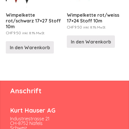
Wimpelkette
Wimpelkette rot/weiss
rot/schwarz 17×27 Stoff
17×24 Stoff 10m
10m
CHF
9.50
inkl. 8.1% MwSt.
CHF
9.50
inkl. 8.1% MwSt.
In den Warenkorb
In den Warenkorb
Anschrift
Kurt Hauser AG
Industriestrasse 21
CH-8752 Näfels
Schweiz