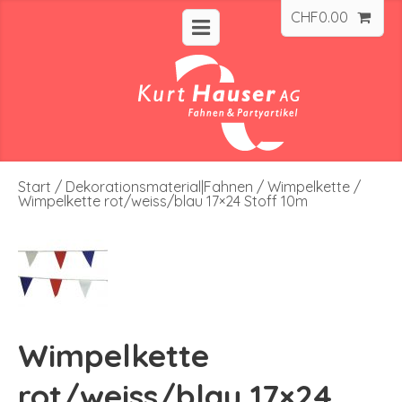
CHF
0.00
Start
/
Dekorationsmaterial|Fahnen
/
Wimpelkette
/
Wimpelkette rot/weiss/blau 17×24 Stoff 10m
Wimpelkette
rot/weiss/blau 17×24