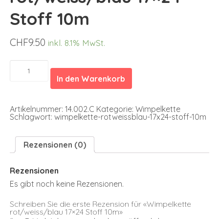
Stoff 10m
CHF
9.50
inkl. 8.1% MwSt.
Wimpelkette
rot/weiss/blau
In den Warenkorb
17x24
Stoff
10m
Menge
Artikelnummer:
14.002.C
Kategorie:
Wimpelkette
Schlagwort:
wimpelkette-rotweissblau-17x24-stoff-10m
Rezensionen (0)
Rezensionen
Es gibt noch keine Rezensionen.
Schreiben Sie die erste Rezension für «Wimpelkette
rot/weiss/blau 17×24 Stoff 10m»