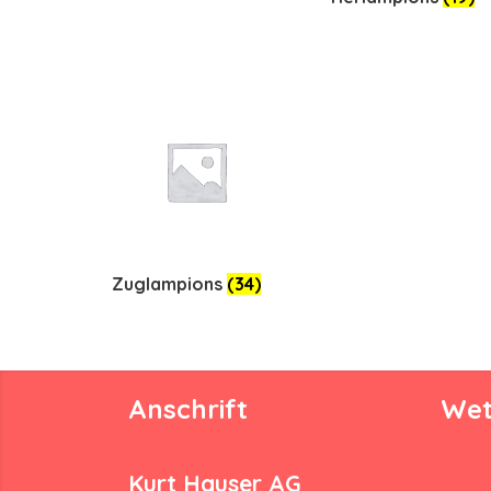
Zuglampions
(34)
Anschrift
Wet
Kurt Hauser AG