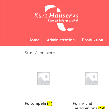
Home
Administration
Produktion
Start
/ Lampions
Faltampeln
(4)
Form- und
Tierlampions
(19)