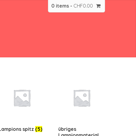
0 items -
CHF
0.00
Lampions spitz
(5)
übriges
Lampionmaterial