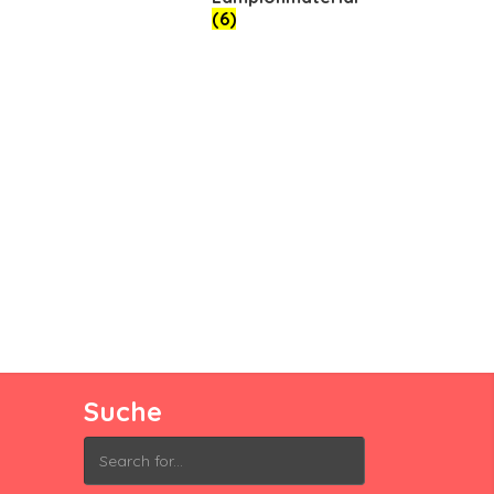
(6)
Suche
Search
for: