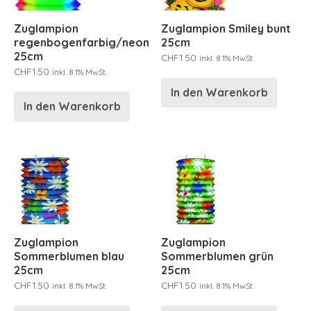
Zuglampion
Zuglampion Smiley bunt
regenbogenfarbig/neon
25cm
25cm
CHF
1.50
inkl. 8.1% MwSt.
CHF
1.50
inkl. 8.1% MwSt.
In den Warenkorb
In den Warenkorb
Zuglampion
Zuglampion
Sommerblumen blau
Sommerblumen grün
25cm
25cm
CHF
1.50
CHF
1.50
inkl. 8.1% MwSt.
inkl. 8.1% MwSt.