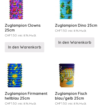
Zuglampion Clowns
Zuglampion Dino 25cm
25cm
CHF
1.50
inkl. 8.1% MwSt.
CHF
1.50
inkl. 8.1% MwSt.
In den Warenkorb
In den Warenkorb
Zuglampion Firmament
Zuglampion Fisch
hellblau 25cm
blau/gelb 25cm
CHF
1.50
CHF
1.50
inkl. 8.1% MwSt.
inkl. 8.1% MwSt.