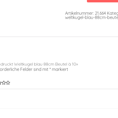
blau
88cm
Beutel
Artikelnummer:
21.664
Kateg
à
weltkugel-blau-88cm-beute
10
Menge
bedruckt Weltkugel blau 88cm Beutel à 10»
forderliche Felder sind mit
*
markiert