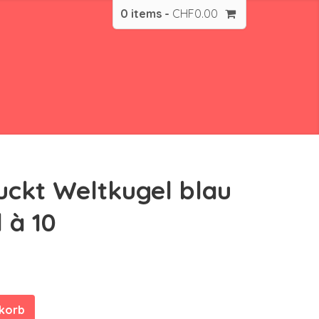
0 items -
CHF
0.00
uckt Weltkugel blau
 à 10
nkorb