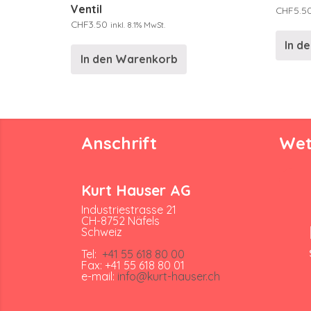
Ventil
CHF
5.5
CHF
3.50
inkl. 8.1% MwSt.
In d
In den Warenkorb
Anschrift
Wet
Kurt Hauser AG
Industriestrasse 21
CH-8752 Näfels
Schweiz
Tel:
+41 55 618 80 00
Fax: +41 55 618 80 01
e-mail:
info@kurt-hauser.ch