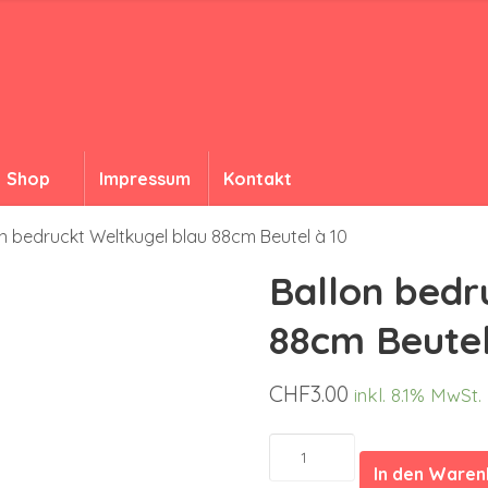
Shop
Impressum
Kontakt
n bedruckt Weltkugel blau 88cm Beutel à 10
Ballon bedr
88cm Beutel
CHF
3.00
inkl. 8.1% MwSt.
Ballon
bedruckt
In den Ware
Weltkugel