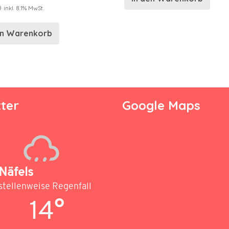
0
inkl. 8.1% MwSt.
en Warenkorb
ter
Google Maps
Näfels
stellenweise Regenfall
14°