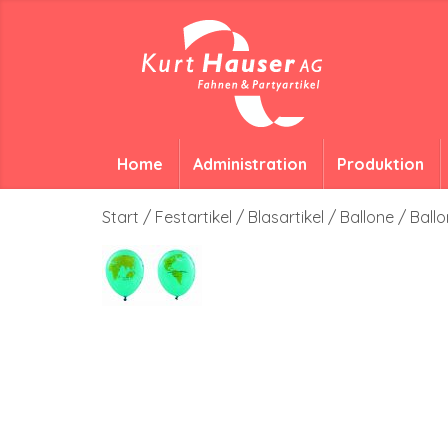
Home
Administration
Produktion
Start
/
Festartikel
/
Blasartikel
/
Ballone
/ Ballo