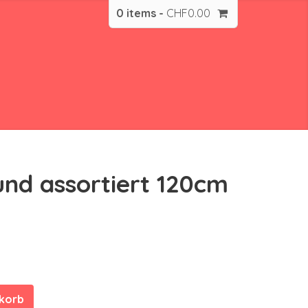
0 items -
CHF
0.00
und assortiert 120cm
nkorb