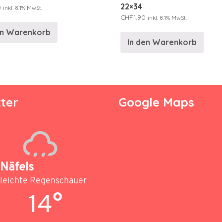
22×34
0
inkl. 8.1% MwSt.
CHF
1.90
inkl. 8.1% MwSt.
en Warenkorb
In den Warenkorb
ter
Google Maps
Näfels
leichte Regenschauer
14°