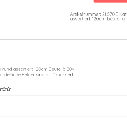
assortiert
120cm
Beutel
Artikelnummer:
21.570.E
Kat
à
assortiert-120cm-beutel-a
20
Menge
ni rund assortiert 120cm Beutel à 20»
forderliche Felder sind mit
*
markiert