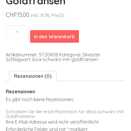
Goldfransen
CHF
15.00
inkl. 8.1% MwSt.
Boa
schwarz
In den Warenkorb
mit
Goldfransen
Menge
Artikelnummer:
57.20408
Kategorie:
Silvester
Schlagwort:
boa-schwarz-mit-goldfransen
Rezensionen (0)
Rezensionen
Es gibt noch keine Rezensionen.
Schreiben Sie die erste Rezension für «Boa schwarz mit
Goldfransen»
Ihre E-Mail-Adresse wird nicht veröffentlicht.
Erforderliche Felder sind mit
*
markiert