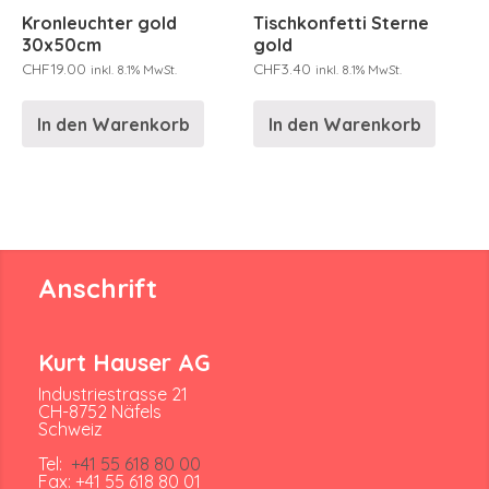
Kronleuchter gold
Tischkonfetti Sterne
30x50cm
gold
CHF
19.00
CHF
3.40
inkl. 8.1% MwSt.
inkl. 8.1% MwSt.
In den Warenkorb
In den Warenkorb
Anschrift
Kurt Hauser AG
Industriestrasse 21
CH-8752 Näfels
Schweiz
Tel:
+41 55 618 80 00
Fax: +41 55 618 80 01