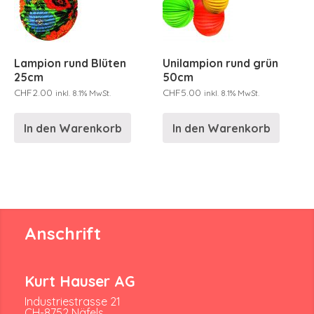
Lampion rund Blüten
Unilampion rund grün
25cm
50cm
CHF
2.00
CHF
5.00
inkl. 8.1% MwSt.
inkl. 8.1% MwSt.
In den Warenkorb
In den Warenkorb
Anschrift
Kurt Hauser AG
Industriestrasse 21
CH-8752 Näfels