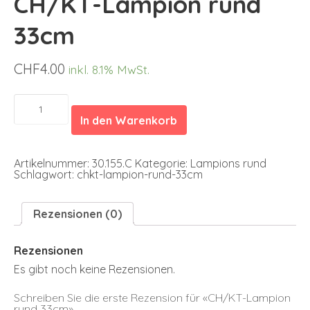
CH/KT-Lampion rund
33cm
CHF
4.00
inkl. 8.1% MwSt.
CH/KT-
Lampion
In den Warenkorb
rund
33cm
Menge
Artikelnummer:
30.155.C
Kategorie:
Lampions rund
Schlagwort:
chkt-lampion-rund-33cm
Rezensionen (0)
Rezensionen
Es gibt noch keine Rezensionen.
Schreiben Sie die erste Rezension für «CH/KT-Lampion
rund 33cm»