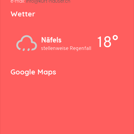
e-mail:
info@kurt-hauser.ch
Wetter
18°
Näfels
stellenweise Regenfall
Google Maps