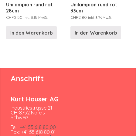
Unilampion rund rot
Unilampion rund rot
28cm
33cm
CHF
2.50
CHF
2.80
inkl. 8.1% MwSt.
inkl. 8.1% MwSt.
In den Warenkorb
In den Warenkorb
Anschrift
Kurt Hauser AG
Industriestrasse 21
CH-8752 Näfels
Schweiz
Tel:
+41 55 618 80 00
Fax: +41 55 618 80 01