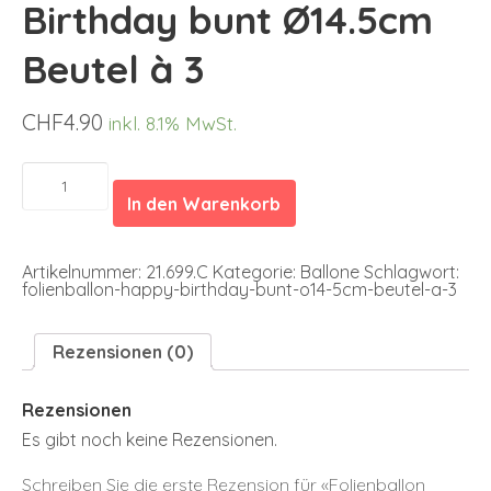
Birthday bunt Ø14.5cm
Beutel à 3
CHF
4.90
inkl. 8.1% MwSt.
Folienballon
Happy
In den Warenkorb
Birthday
bunt
Ø14.5cm
Beutel
Artikelnummer:
21.699.C
Kategorie:
Ballone
Schlagwort:
à
folienballon-happy-birthday-bunt-o14-5cm-beutel-a-3
3
Menge
Rezensionen (0)
Rezensionen
Es gibt noch keine Rezensionen.
Schreiben Sie die erste Rezension für «Folienballon