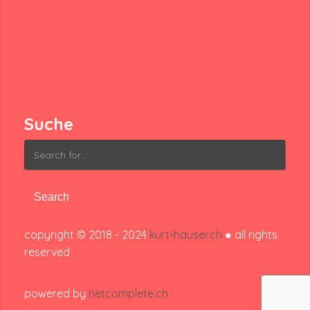
Suche
Search
for:
copyright © 2018 - 2024
kurt-hauser.ch
● all rights
reserved
powered by
netcomplete.ch