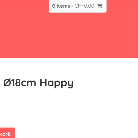
0 items -
CHF
0.00
on Ø18cm Happy
nkorb