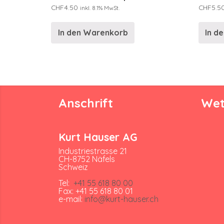
CHF
4.50
CHF
5.5
inkl. 8.1% MwSt.
In den Warenkorb
In d
Anschrift
Wet
Kurt Hauser AG
Industriestrasse 21
CH-8752 Näfels
Schweiz
Tel:
+41 55 618 80 00
Fax: +41 55 618 80 01
e-mail:
info@kurt-hauser.ch