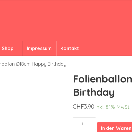
Shop
Impressum
Kontakt
enballon Ø18cm Happy Birthday
Folienball
Birthday
CHF
3.90
inkl. 8.1% MwSt.
Folienballon
Ø18cm
In den Ware
Happy