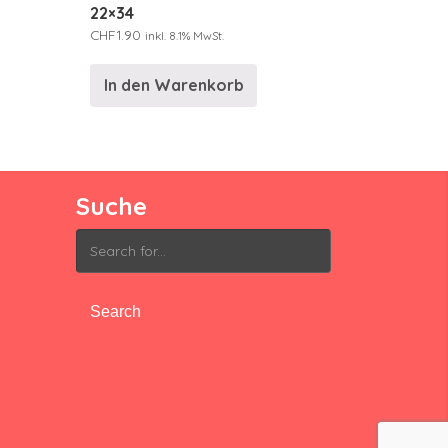
22×34
CHF
1.90
inkl. 8.1% MwSt.
In den Warenkorb
Suche
Search
for: