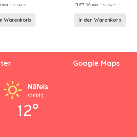
0
CHF
3.00
inkl. 8.1% MwSt.
inkl. 8.1% MwSt.
en Warenkorb
In den Warenkorb
ter
Google Maps
Näfels
sonnig
12°