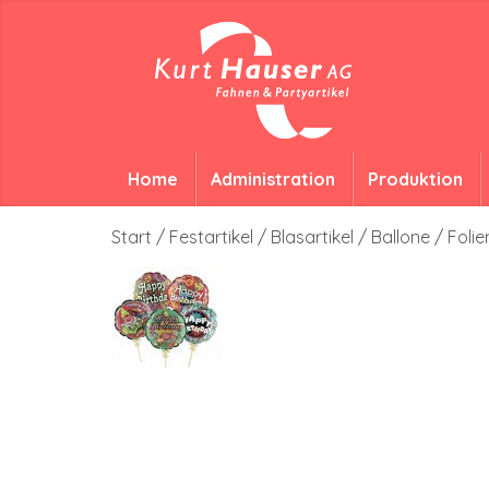
Home
Administration
Produktion
Start
/
Festartikel
/
Blasartikel
/
Ballone
/ Foli