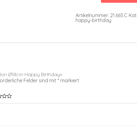
Birthday
Menge
Artikelnummer:
21.665.C
Kat
happy-birthday
allon Ø18cm Happy Birthday»
forderliche Felder sind mit
*
markiert