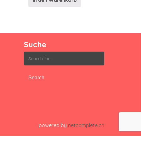
In den Warenkorb
Suche
Search
for:
powered by
netcomplete.ch