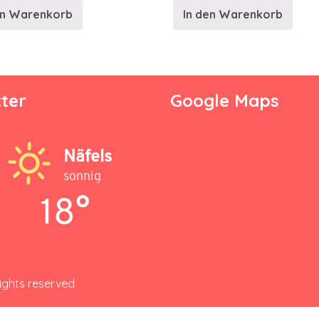
en Warenkorb
In den Warenkorb
ter
Google Maps
Näfels
sonnig
18°
rights reserved