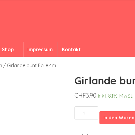
Shop
Impressum
Kontakt
n
/ Girlande bunt Folie 4m
Girlande bu
CHF
3.90
inkl. 8.1% MwSt.
Girlande
bunt
In den Ware
Folie
4m
Menge