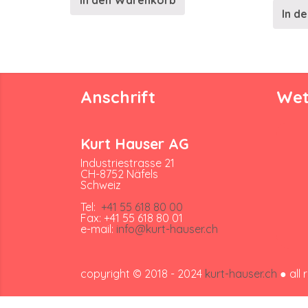
In den Warenkorb
In d
Anschrift
Wet
Kurt Hauser AG
Industriestrasse 21
CH-8752 Näfels
Schweiz
Tel:
+41 55 618 80 00
Fax: +41 55 618 80 01
e-mail:
info@kurt-hauser.ch
copyright © 2018 - 2024
kurt-hauser.ch
● all 