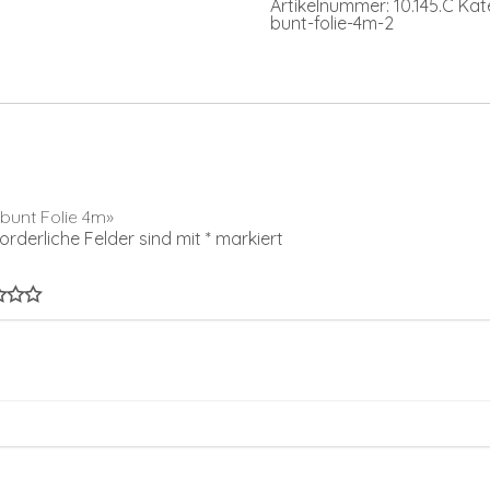
Artikelnummer:
10.145.C
Kat
bunt-folie-4m-2
 bunt Folie 4m»
forderliche Felder sind mit
*
markiert