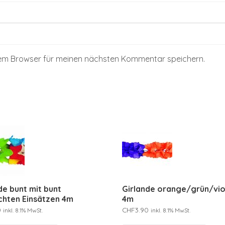
sem Browser für meinen nächsten Kommentar speichern.
de bunt mit bunt
Girlande orange/grün/vio
chten Einsätzen 4m
4m
0
CHF
3.90
inkl. 8.1% MwSt.
inkl. 8.1% MwSt.