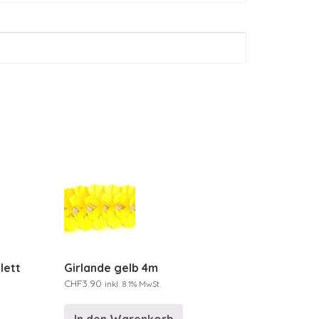
lett
Girlande gelb 4m
CHF
3.90
inkl. 8.1% MwSt.