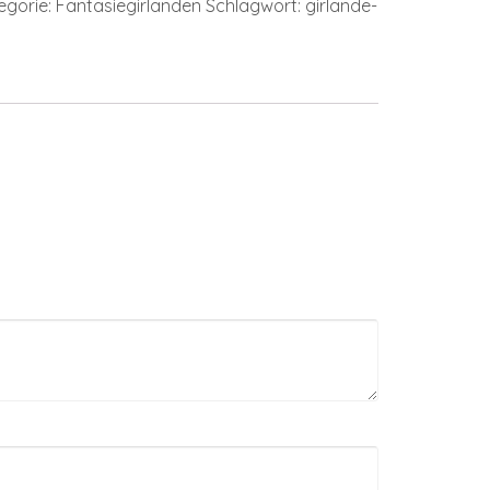
egorie:
Fantasiegirlanden
Schlagwort:
girlande-