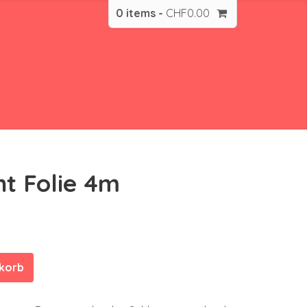
0 items -
CHF
0.00
nt Folie 4m
nkorb