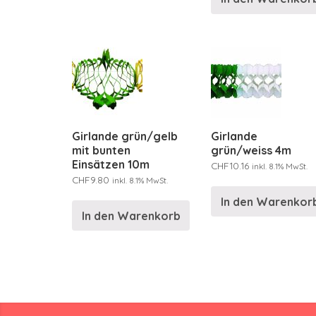
Girlande grün/gelb
Girlande
mit bunten
grün/weiss 4m
Einsätzen 10m
CHF
10.16
inkl. 8.1% MwSt.
CHF
9.80
inkl. 8.1% MwSt.
In den Warenkor
In den Warenkorb