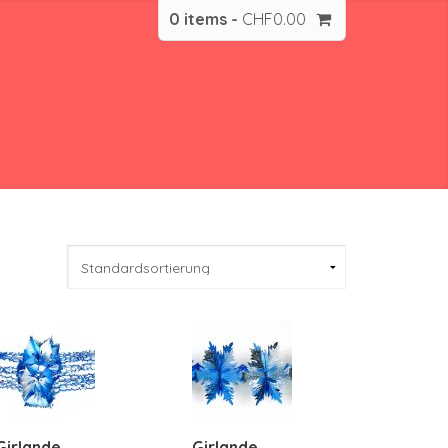
0 items -
CHF
0.00
Girlande
Girlande