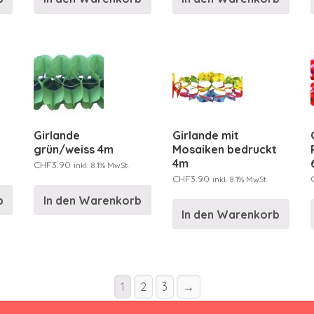
Girlande
Girlande mit
grün/weiss 4m
Mosaiken bedruckt
4m
CHF
3.90
inkl. 8.1% MwSt.
CHF
3.90
inkl. 8.1% MwSt.
b
In den Warenkorb
In den Warenkorb
1
2
3
→