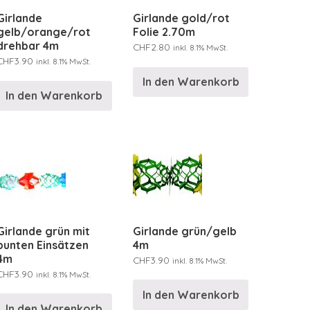
Girlande
Girlande gold/rot
gelb/orange/rot
Folie 2.70m
drehbar 4m
CHF
2.80
inkl. 8.1% MwSt.
CHF
3.90
inkl. 8.1% MwSt.
In den Warenkorb
In den Warenkorb
Girlande grün mit
Girlande grün/gelb
bunten Einsätzen
4m
4m
CHF
3.90
inkl. 8.1% MwSt.
CHF
3.90
inkl. 8.1% MwSt.
In den Warenkorb
In den Warenkorb