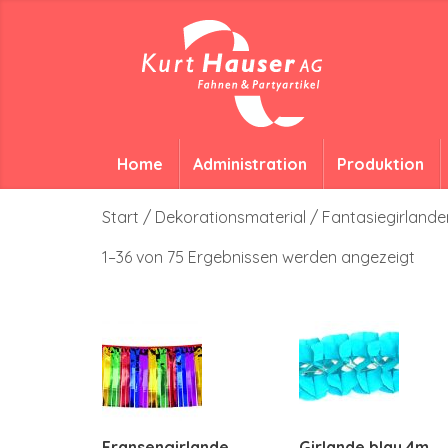
Home
Administration
Produktion
Start
/
Dekorationsmaterial
/ Fantasiegirlande
1–36 von 75 Ergebnissen werden angezeigt
Fransengirlande
Girlande blau 4m