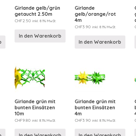
Girlande gelb/grün
Girlande
getaucht 2.50m
gelb/orange/rot
4m
CHF
2.50
inkl. 8.1% MwSt.
CHF
3.90
inkl. 8.1% MwSt.
In den Warenkorb
b
In den Warenkorb
Girlande grün mit
Girlande grün mit
bunten Einsätzen
bunten Einsätzen
10m
4m
CHF
9.80
CHF
3.90
inkl. 8.1% MwSt.
inkl. 8.1% MwSt.
b
In den Warenkorb
In den Warenkorb