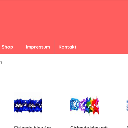
Shop
Impressum
Kontakt
n
Girlande blau 4m
Girlande blau mit