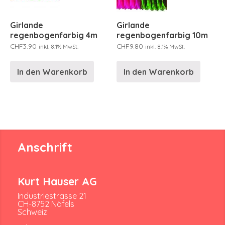
Girlande
Girlande
regenbogenfarbig 4m
regenbogenfarbig 10m
CHF
3.90
CHF
9.80
inkl. 8.1% MwSt.
inkl. 8.1% MwSt.
In den Warenkorb
In den Warenkorb
Anschrift
Kurt Hauser AG
Industriestrasse 21
CH-8752 Näfels
Schweiz