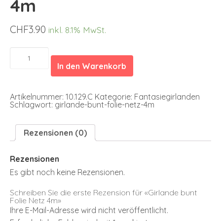
4m
CHF
3.90
inkl. 8.1% MwSt.
Girlande
bunt
In den Warenkorb
Folie
Netz
4m
Menge
Artikelnummer:
10.129.C
Kategorie:
Fantasiegirlanden
Schlagwort:
girlande-bunt-folie-netz-4m
Rezensionen (0)
Rezensionen
Es gibt noch keine Rezensionen.
Schreiben Sie die erste Rezension für «Girlande bunt
Folie Netz 4m»
Ihre E-Mail-Adresse wird nicht veröffentlicht.