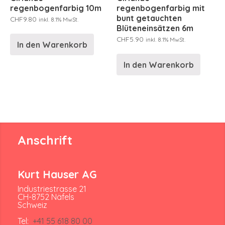
regenbogenfarbig 10m
regenbogenfarbig mit
bunt getauchten
CHF
9.80
inkl. 8.1% MwSt.
Blüteneinsätzen 6m
CHF
5.90
inkl. 8.1% MwSt.
In den Warenkorb
In den Warenkorb
Anschrift
Kurt Hauser AG
Industriestrasse 21
CH-8752 Näfels
Schweiz
Tel:
+41 55 618 80 00