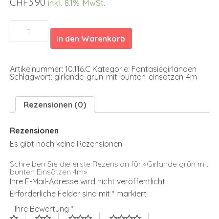
CHF
3.90
inkl. 8.1% MwSt.
Girlande
grün
In den Warenkorb
mit
bunten
Einsätzen
4m
Artikelnummer:
10.116.C
Kategorie:
Fantasiegirlanden
Menge
Schlagwort:
girlande-grun-mit-bunten-einsatzen-4m
Rezensionen (0)
Rezensionen
Es gibt noch keine Rezensionen.
Schreiben Sie die erste Rezension für «Girlande grün mit
bunten Einsätzen 4m»
Ihre E-Mail-Adresse wird nicht veröffentlicht.
Erforderliche Felder sind mit
*
markiert
Ihre Bewertung
*