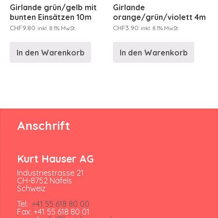
Girlande grün/gelb mit
Girlande
bunten Einsätzen 10m
orange/grün/violett 4m
CHF
9.80
CHF
3.90
inkl. 8.1% MwSt.
inkl. 8.1% MwSt.
In den Warenkorb
In den Warenkorb
Anschrift
Kurt Hauser AG
Industriestrasse 21
CH-8752 Näfels
Schweiz
Tel:
+41 55 618 80 00
Fax: +41 55 618 80 01