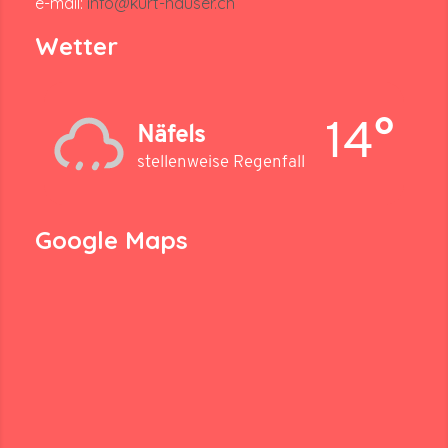
e-mail:
info@kurt-hauser.ch
Wetter
14°
Näfels
stellenweise Regenfall
Google Maps