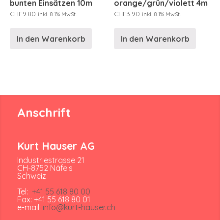
bunten Einsätzen 10m
orange/grün/violett 4m
CHF
9.80
CHF
3.90
inkl. 8.1% MwSt.
inkl. 8.1% MwSt.
In den Warenkorb
In den Warenkorb
Anschrift
Kurt Hauser AG
Industriestrasse 21
CH-8752 Näfels
Schweiz
Tel:
+41 55 618 80 00
Fax: +41 55 618 80 01
e-mail:
info@kurt-hauser.ch