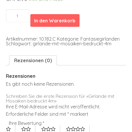
Girlande
mit
In den Warenkorb
Mosaiken
bedruckt
4m
Menge
Artikelnummer:
10.182.C
Kategorie:
Fantasiegirlanden
Schlagwort:
girlande-mit-mosaiken-bedruckt-4m
Rezensionen (0)
Rezensionen
Es gibt noch keine Rezensionen.
Schreiben Sie die erste Rezension für «Girlande mit
Mosaiken bedruckt 4m»
Ihre E-Mail-Adresse wird nicht veröffentlicht.
Erforderliche Felder sind mit
*
markiert
Ihre Bewertung
*