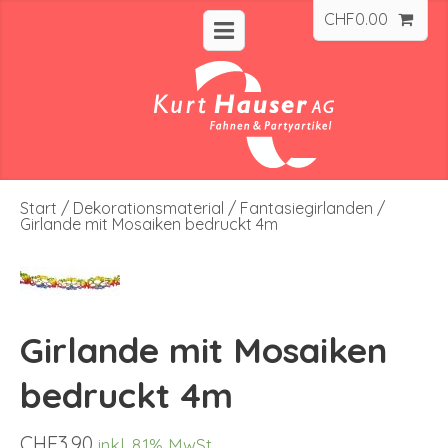
CHF
0.00
Start
/
Dekorationsmaterial
/
Fantasiegirlanden
/
Girlande mit Mosaiken bedruckt 4m
Girlande mit Mosaiken
bedruckt 4m
CHF
3.90
inkl. 8.1% MwSt.