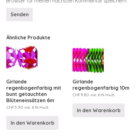
Browser für meinen nächsten Kommentar speichern.
Ähnliche Produkte
Girlande
Girlande
regenbogenfarbig mit
regenbogenfarbig 10m
bunt getauchten
CHF
9.80
inkl. 8.1% MwSt.
Blüteneinsätzen 6m
CHF
5.90
inkl. 8.1% MwSt.
In den Warenkorb
In den Warenkorb