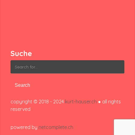
Suche
Search
for:
copyright © 2018 - 2024
kurt-hauser.ch
● all rights
reserved
powered by
netcomplete.ch