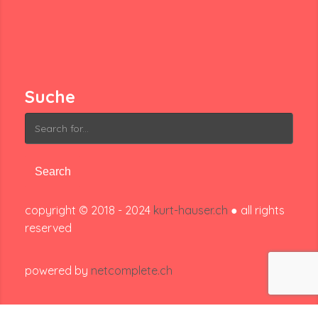
Suche
Search
for:
copyright © 2018 - 2024
kurt-hauser.ch
● all rights
reserved
powered by
netcomplete.ch