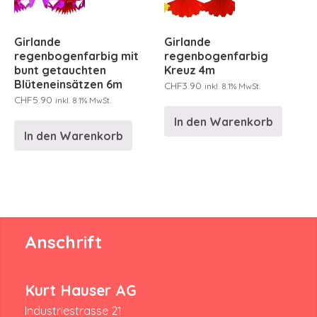
Girlande
Girlande
regenbogenfarbig mit
regenbogenfarbig
bunt getauchten
Kreuz 4m
Blüteneinsätzen 6m
CHF
3.90
inkl. 8.1% MwSt.
CHF
5.90
inkl. 8.1% MwSt.
In den Warenkorb
In den Warenkorb
Anschrift
Kurt Hauser AG
Industriestrasse 21