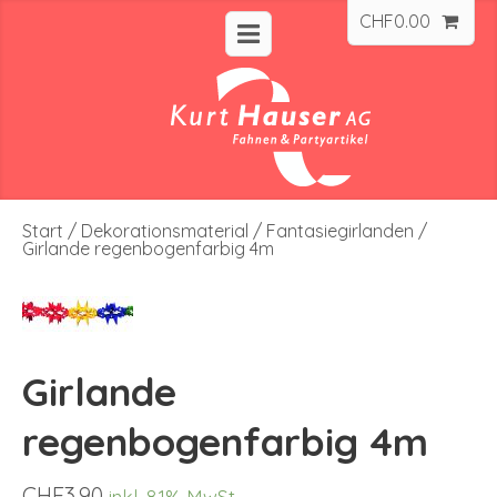
CHF
0.00
Start
/
Dekorationsmaterial
/
Fantasiegirlanden
/
Girlande regenbogenfarbig 4m
Girlande
regenbogenfarbig 4m
CHF
3.90
inkl. 8.1% MwSt.