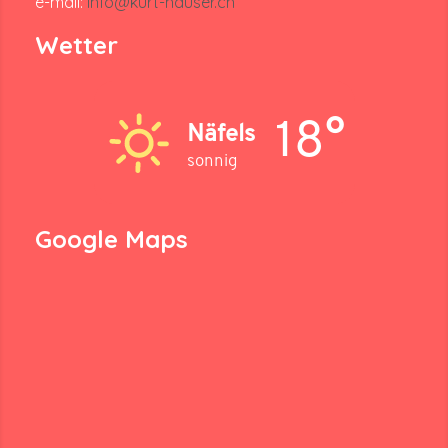
e-mail:
info@kurt-hauser.ch
Wetter
18°
Näfels
sonnig
Google Maps