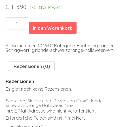
CHF
3.90
inkl. 8.1% MwSt.
Girlande
schwarz/orange
In den Warenkorb
Halloween
4m
Menge
Artikelnummer:
10.164.C
Kategorie:
Fantasiegirlanden
Schlagwort:
girlande-schwarzorange-halloween-4m
Rezensionen (0)
Rezensionen
Es gibt noch keine Rezensionen.
Schreiben Sie die erste Rezension für «Girlande
schwarz/orange Halloween 4m»
Ihre E-Mail-Adresse wird nicht veröffentlicht.
Erforderliche Felder sind mit
*
markiert
Ihre Bewertung
*