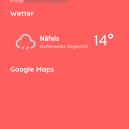
e-mail:
info@kurt-hauser.ch
Wetter
14°
Näfels
stellenweise Regenfall
Google Maps