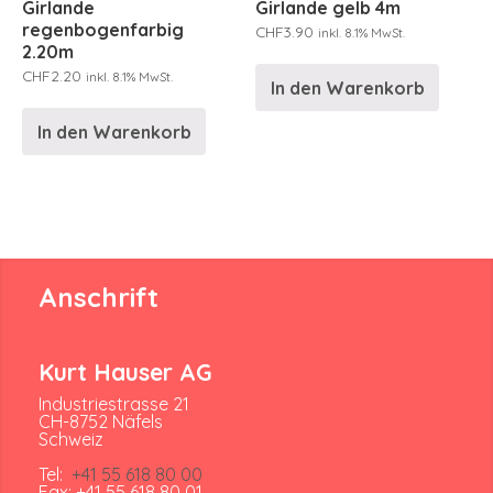
Girlande
Girlande gelb 4m
regenbogenfarbig
CHF
3.90
inkl. 8.1% MwSt.
2.20m
CHF
2.20
inkl. 8.1% MwSt.
In den Warenkorb
In den Warenkorb
Anschrift
Kurt Hauser AG
Industriestrasse 21
CH-8752 Näfels
Schweiz
Tel:
+41 55 618 80 00
Fax: +41 55 618 80 01