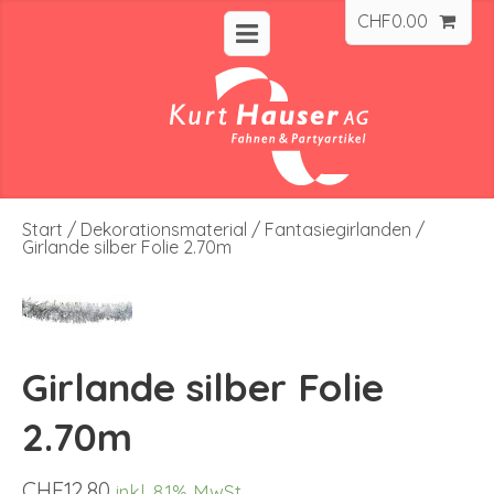
CHF
0.00
Start
/
Dekorationsmaterial
/
Fantasiegirlanden
/
Girlande silber Folie 2.70m
Girlande silber Folie
2.70m
CHF
12.80
inkl. 8.1% MwSt.