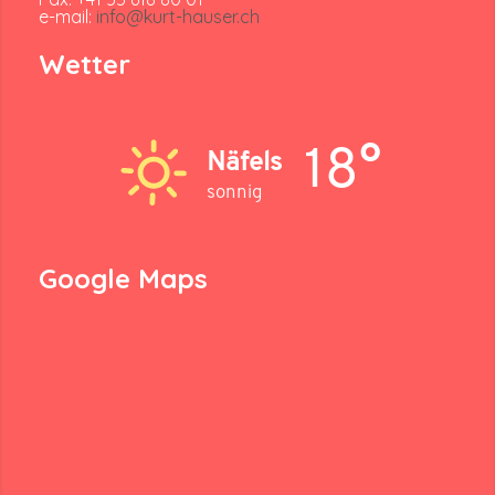
e-mail:
info@kurt-hauser.ch
Wetter
18°
Näfels
sonnig
Google Maps