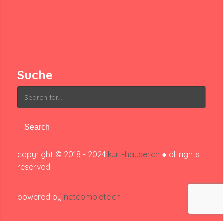
Suche
Search
for:
copyright © 2018 - 2024
kurt-hauser.ch
● all rights
reserved
powered by
netcomplete.ch