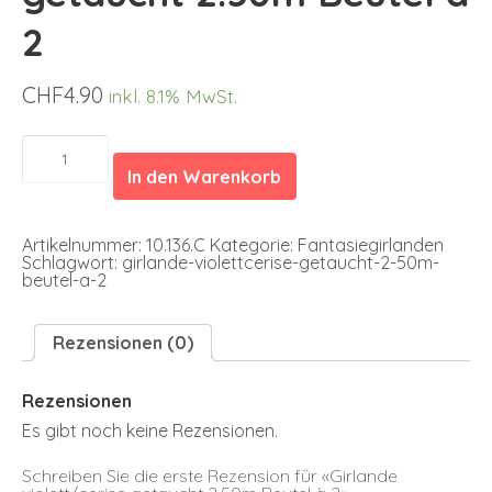
2
CHF
4.90
inkl. 8.1% MwSt.
Girlande
violett/cerise
In den Warenkorb
getaucht
2.50m
Beutel
à
Artikelnummer:
10.136.C
Kategorie:
Fantasiegirlanden
2
Schlagwort:
girlande-violettcerise-getaucht-2-50m-
Menge
beutel-a-2
Rezensionen (0)
Rezensionen
Es gibt noch keine Rezensionen.
Schreiben Sie die erste Rezension für «Girlande