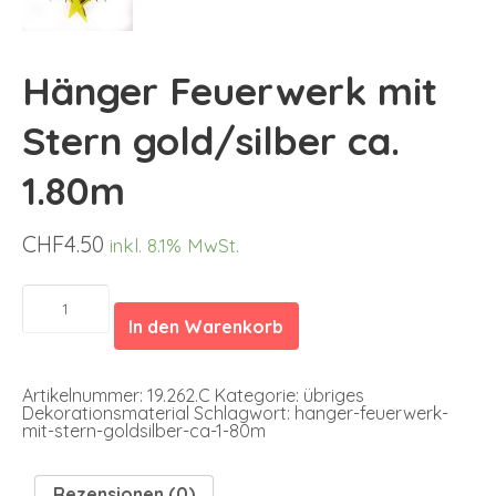
Hänger Feuerwerk mit
Stern gold/silber ca.
1.80m
CHF
4.50
inkl. 8.1% MwSt.
Hänger
Feuerwerk
In den Warenkorb
mit
Stern
gold/silber
ca.
Artikelnummer:
19.262.C
Kategorie:
übriges
1.80m
Dekorationsmaterial
Schlagwort:
hanger-feuerwerk-
Menge
mit-stern-goldsilber-ca-1-80m
Rezensionen (0)