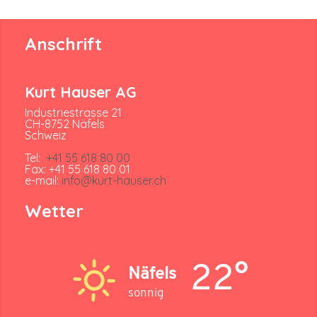
Anschrift
Kurt Hauser AG
Industriestrasse 21
CH-8752 Näfels
Schweiz
Tel:
+41 55 618 80 00
Fax: +41 55 618 80 01
e-mail:
info@kurt-hauser.ch
Wetter
22°
Näfels
sonnig