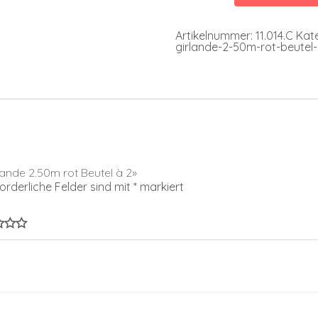
rot
Beutel
à
Artikelnummer:
11.014.C
Kat
2
girlande-2-50m-rot-beutel
Menge
lande 2.50m rot Beutel à 2»
forderliche Felder sind mit
*
markiert