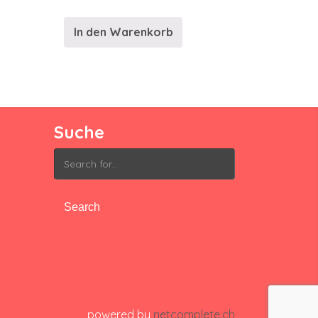
In den Warenkorb
Suche
Search
for:
powered by
netcomplete.ch