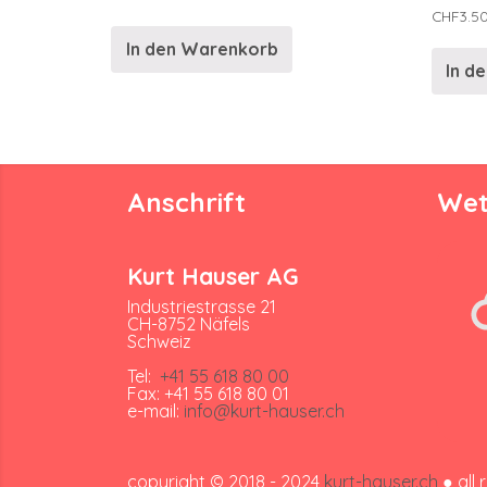
CHF
3.5
In den Warenkorb
In d
Anschrift
Wet
Kurt Hauser AG
Industriestrasse 21
CH-8752 Näfels
Schweiz
Tel:
+41 55 618 80 00
Fax: +41 55 618 80 01
e-mail:
info@kurt-hauser.ch
copyright © 2018 - 2024
kurt-hauser.ch
● all 