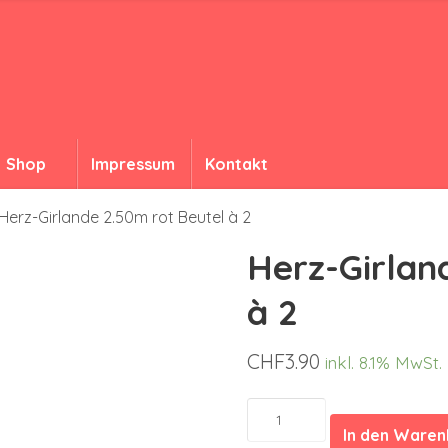
Shop
Impressum
Kontakt
Herz-Girlande 2.50m rot Beutel à 2
Herz-Girlan
à 2
CHF
3.90
inkl. 8.1% MwSt.
Herz-
Girlande
In den Ware
2.50m