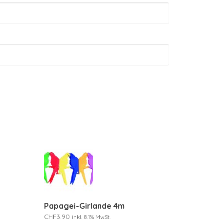
Papagei-Girlande 4m
CHF
3.90
inkl. 8.1% MwSt.