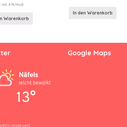
0
inkl. 8.1% MwSt.
In den Warenkorb
en Warenkorb
ter
Google Maps
Näfels
leicht bewölkt
13°
rights reserved