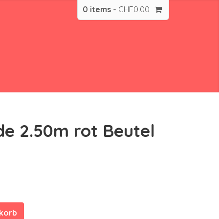
0 items -
CHF
0.00
de 2.50m rot Beutel
nkorb