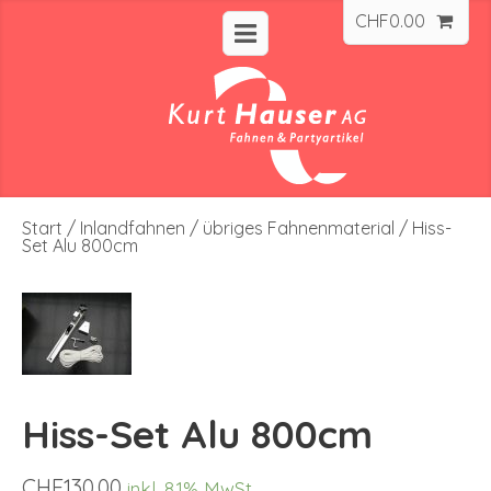
CHF
0.00
Start
/
Inlandfahnen
/
übriges Fahnenmaterial
/ Hiss-
Set Alu 800cm
Hiss-Set Alu 800cm
CHF
130.00
inkl. 8.1% MwSt.