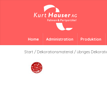
Home
Administration
Produktion
Start
/
Dekorationsmaterial
/
übriges Dekorati