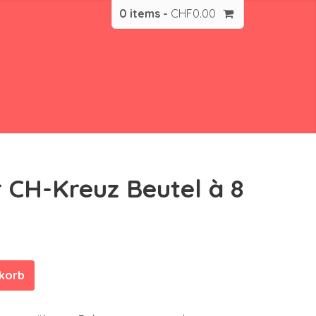
0 items -
CHF
0.00
r CH-Kreuz Beutel à 8
nkorb