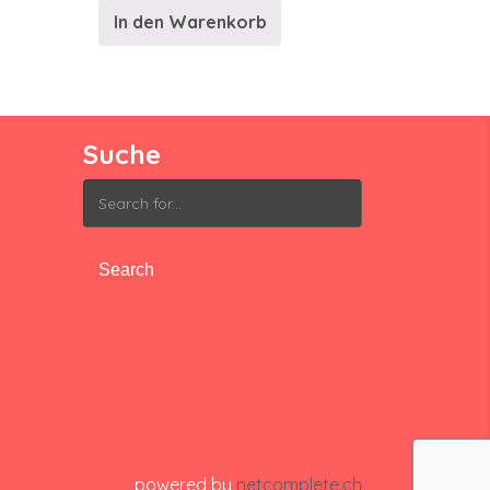
In den Warenkorb
Suche
Search
for:
powered by
netcomplete.ch