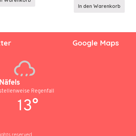
en Warenkorb
In den Warenkorb
ter
Google Maps
Näfels
stellenweise Regenfall
13°
rights reserved