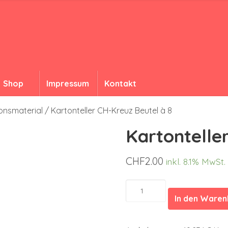
Shop
Impressum
Kontakt
onsmaterial
/ Kartonteller CH-Kreuz Beutel à 8
Kartontelle
CHF
2.00
inkl. 8.1% MwSt.
Kartonteller
CH-
In den Ware
Kreuz
Beutel
à
8