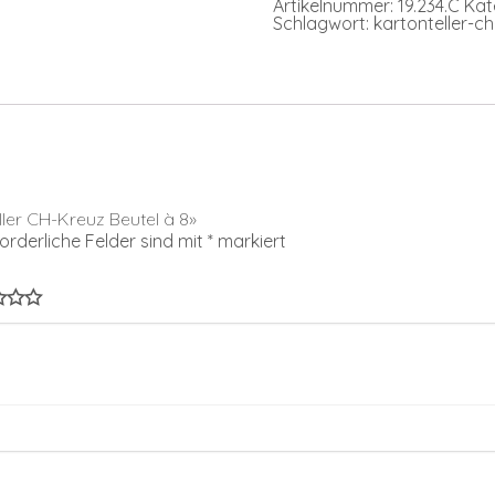
Artikelnummer:
19.234.C
Kat
Menge
Schlagwort:
kartonteller-c
ller CH-Kreuz Beutel à 8»
forderliche Felder sind mit
*
markiert