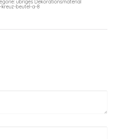
egorie:
übriges Dekorationsmaterial
h-kreuz-beutel-a-8