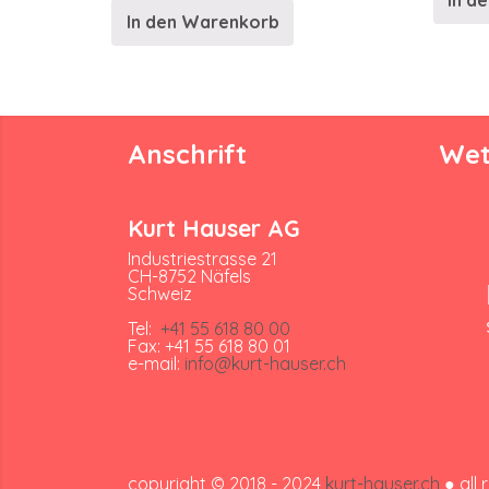
In d
In den Warenkorb
Anschrift
Wet
Kurt Hauser AG
Industriestrasse 21
CH-8752 Näfels
Schweiz
Tel:
+41 55 618 80 00
Fax: +41 55 618 80 01
e-mail:
info@kurt-hauser.ch
copyright © 2018 - 2024
kurt-hauser.ch
● all 