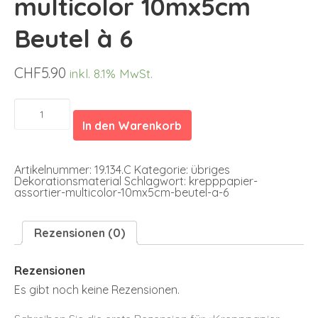
multicolor 10mx5cm
Beutel à 6
CHF
5.90
inkl. 8.1% MwSt.
Krepppapier
assortiert
In den Warenkorb
multicolor
10mx5cm
Beutel
à
Artikelnummer:
19.134.C
Kategorie:
übriges
6
Dekorationsmaterial
Schlagwort:
krepppapier-
Menge
assortier-multicolor-10mx5cm-beutel-a-6
Rezensionen (0)
Rezensionen
Es gibt noch keine Rezensionen.