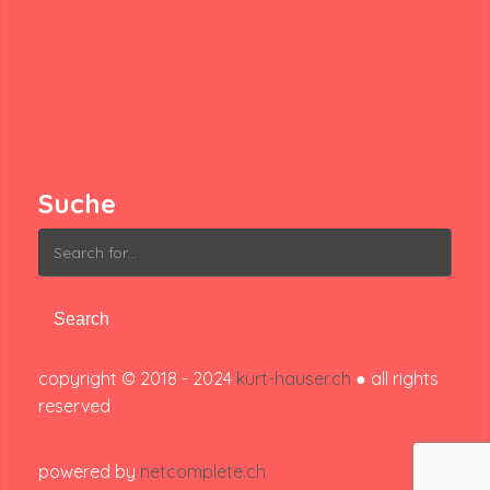
Suche
Search
for:
copyright © 2018 - 2024
kurt-hauser.ch
● all rights
reserved
powered by
netcomplete.ch