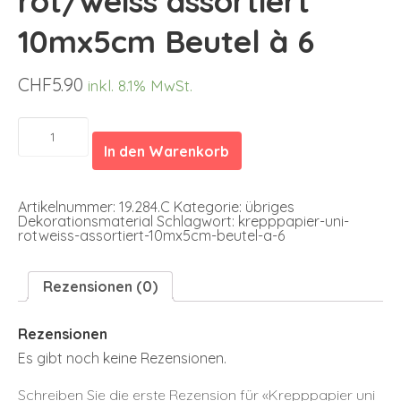
rot/weiss assortiert
10mx5cm Beutel à 6
CHF
5.90
inkl. 8.1% MwSt.
Krepppapier
uni
In den Warenkorb
rot/weiss
assortiert
10mx5cm
Beutel
Artikelnummer:
19.284.C
Kategorie:
übriges
à
Dekorationsmaterial
Schlagwort:
krepppapier-uni-
6
rotweiss-assortiert-10mx5cm-beutel-a-6
Menge
Rezensionen (0)
Rezensionen
Es gibt noch keine Rezensionen.
Schreiben Sie die erste Rezension für «Krepppapier uni