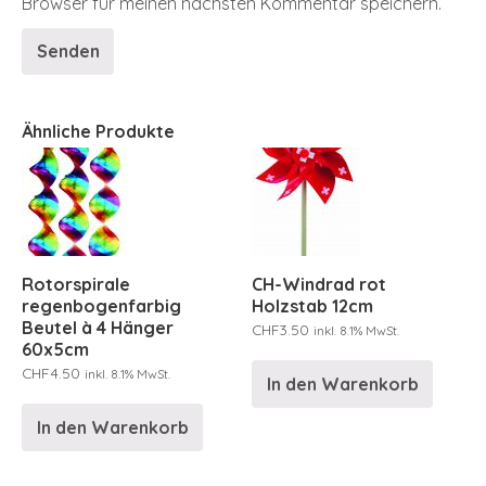
Browser für meinen nächsten Kommentar speichern.
Ähnliche Produkte
Rotorspirale
CH-Windrad rot
regenbogenfarbig
Holzstab 12cm
Beutel à 4 Hänger
CHF
3.50
inkl. 8.1% MwSt.
60x5cm
CHF
4.50
inkl. 8.1% MwSt.
In den Warenkorb
In den Warenkorb