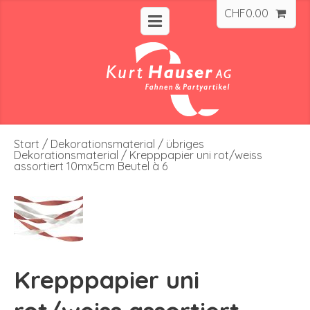
CHF
0.00
Start
/
Dekorationsmaterial
/
übriges
Dekorationsmaterial
/ Krepppapier uni rot/weiss
assortiert 10mx5cm Beutel à 6
Krepppapier uni