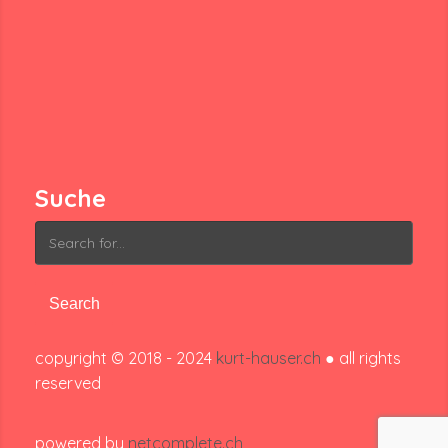
Suche
Search
for:
copyright © 2018 - 2024
kurt-hauser.ch
● all rights
reserved
powered by
netcomplete.ch