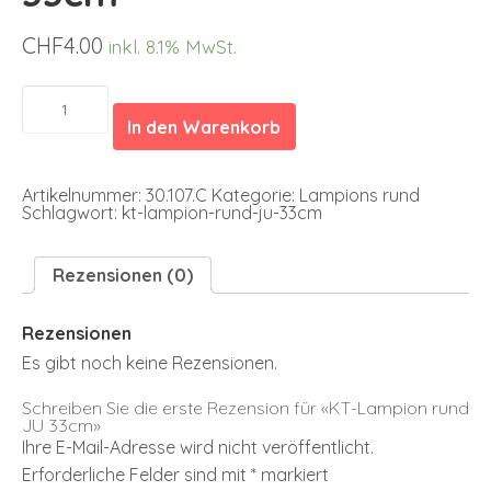
CHF
4.00
inkl. 8.1% MwSt.
KT-
Lampion
In den Warenkorb
rund
JU
33cm
Menge
Artikelnummer:
30.107.C
Kategorie:
Lampions rund
Schlagwort:
kt-lampion-rund-ju-33cm
Rezensionen (0)
Rezensionen
Es gibt noch keine Rezensionen.
Schreiben Sie die erste Rezension für «KT-Lampion rund
JU 33cm»
Ihre E-Mail-Adresse wird nicht veröffentlicht.
Erforderliche Felder sind mit
*
markiert