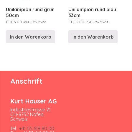
Unilampion rund grün
Unilampion rund blau
50cm
33cm
CHF
5.00
CHF
2.80
inkl. 8.1% MwSt.
inkl. 8.1% MwSt.
In den Warenkorb
In den Warenkorb
Anschrift
Kurt Hauser AG
Industriestrasse 21
CH-8752 Näfels
Schweiz
Tel:
+41 55 618 80 00