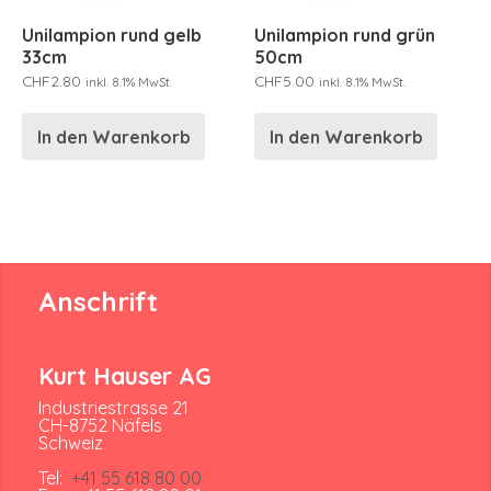
Unilampion rund gelb
Unilampion rund grün
33cm
50cm
CHF
2.80
CHF
5.00
inkl. 8.1% MwSt.
inkl. 8.1% MwSt.
In den Warenkorb
In den Warenkorb
Anschrift
Kurt Hauser AG
Industriestrasse 21
CH-8752 Näfels
Schweiz
Tel:
+41 55 618 80 00