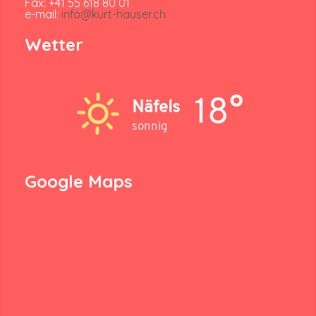
Fax: +41 55 618 80 01
e-mail:
info@kurt-hauser.ch
Wetter
18°
Näfels
sonnig
Google Maps