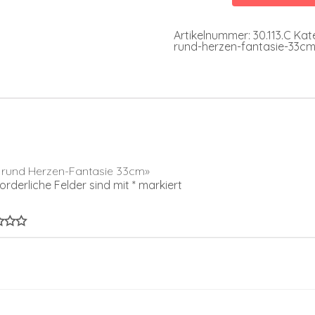
Fantasie
33cm
Menge
Artikelnummer:
30.113.C
Kat
rund-herzen-fantasie-33c
n rund Herzen-Fantasie 33cm»
forderliche Felder sind mit
*
markiert