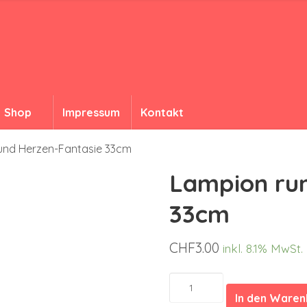
Shop
Impressum
Kontakt
und Herzen-Fantasie 33cm
Lampion run
33cm
CHF
3.00
inkl. 8.1% MwSt.
Lampion
rund
In den Ware
Herzen-