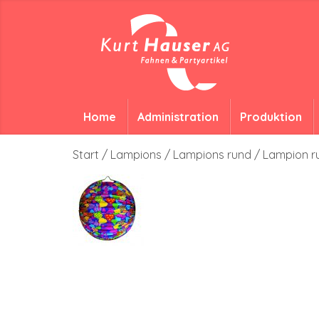
Home
Administration
Produktion
Start
/
Lampions
/
Lampions rund
/ Lampion r