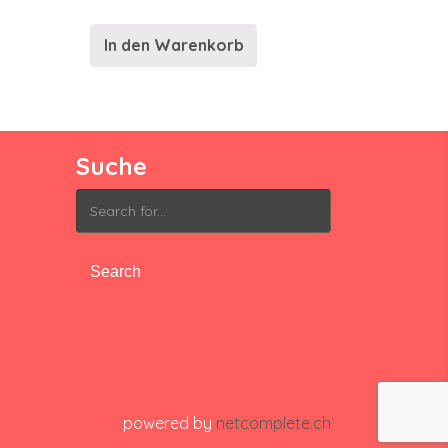
In den Warenkorb
Suche
Search
for:
powered by
netcomplete.ch