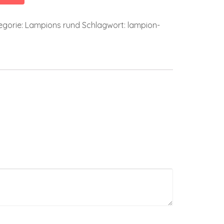
egorie:
Lampions rund
Schlagwort:
lampion-
m