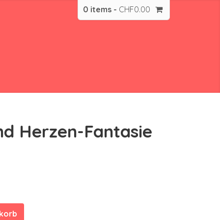
0 items -
CHF
0.00
d Herzen-Fantasie
nkorb