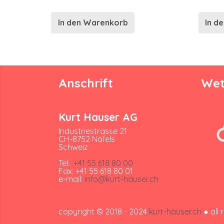
In den Warenkorb
In d
Anschrift
Wet
Kurt Hauser AG
Industriestrasse 21
CH-8752 Näfels
Schweiz
Tel:
+41 55 618 80 00
Fax: +41 55 618 80 01
e-mail:
info@kurt-hauser.ch
copyright © 2018 - 2024
kurt-hauser.ch
● all 