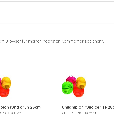
sem Browser für meinen nächsten Kommentar speichern.
pion rund grün 28cm
Unilampion rund cerise 2
0
CHF
2.50
inkl. 8.1% MwSt.
inkl. 8.1% MwSt.