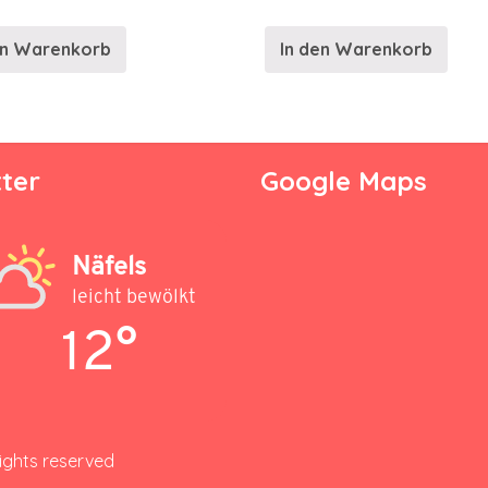
en Warenkorb
In den Warenkorb
ter
Google Maps
Näfels
leicht bewölkt
12°
rights reserved