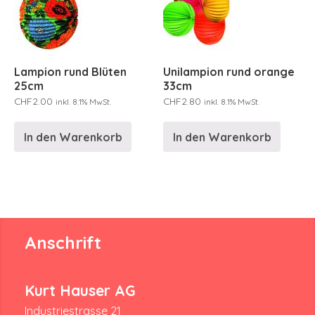
Lampion rund Blüten
Unilampion rund orange
25cm
33cm
CHF
2.00
CHF
2.80
inkl. 8.1% MwSt.
inkl. 8.1% MwSt.
In den Warenkorb
In den Warenkorb
Anschrift
Kurt Hauser AG
Industriestrasse 21