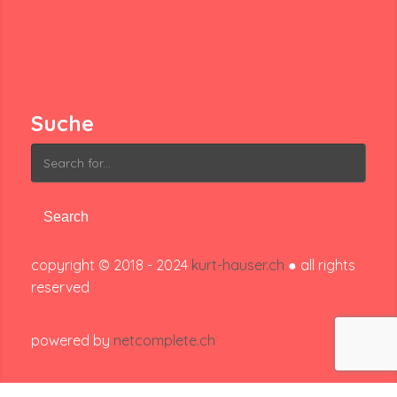
Suche
Search
for:
copyright © 2018 - 2024
kurt-hauser.ch
● all rights
reserved
powered by
netcomplete.ch