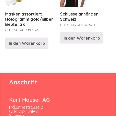
Masken assortiert
Schlüsselanhänger
Hologramm gold/silber
Schweiz
Beutel à 6
CHF
3.00
inkl. 8.1% MwSt.
CHF
1.50
inkl. 8.1% MwSt.
In den Warenkorb
In den Warenkorb
Anschrift
Kurt Hauser AG
Industriestrasse 21
CH-8752 Näfels
Schweiz