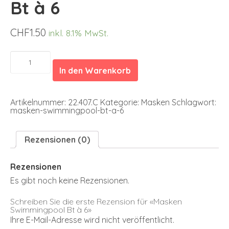
Bt à 6
CHF
1.50
inkl. 8.1% MwSt.
Masken
Swimmingpool
In den Warenkorb
Bt
à
6
Menge
Artikelnummer:
22.407.C
Kategorie:
Masken
Schlagwort:
masken-swimmingpool-bt-a-6
Rezensionen (0)
Rezensionen
Es gibt noch keine Rezensionen.
Schreiben Sie die erste Rezension für «Masken
Swimmingpool Bt à 6»
Ihre E-Mail-Adresse wird nicht veröffentlicht.