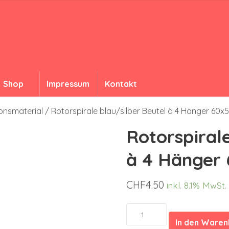
Shop
Impressum
Kontakt
onsmaterial
/ Rotorspirale blau/silber Beutel à 4 Hänger 60
Rotorspirale
à 4 Hänger
CHF
4.50
inkl. 8.1% MwSt.
Rotorspirale
blau/silber
In den Ware
Beutel