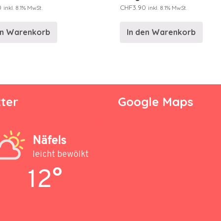
0
CHF
3.90
inkl. 8.1% MwSt.
inkl. 8.1% MwSt.
en Warenkorb
In den Warenkorb
ter
Google Maps
Näfels
leicht bewölkt
12°