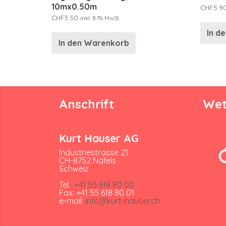
10mx0.50m
CHF
5.9
CHF
3.50
inkl. 8.1% MwSt.
In d
In den Warenkorb
Anschrift
Wet
Kurt Hauser AG
Industriestrasse 21
CH-8752 Näfels
Schweiz
Tel:
+41 55 618 80 00
Fax: +41 55 618 80 01
e-mail:
info@kurt-hauser.ch