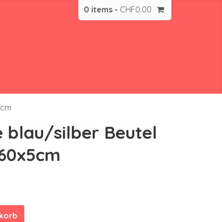
0 items -
CHF
0.00
x5cm
 blau/silber Beutel
 60x5cm
nkorb