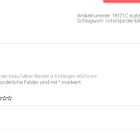
à
4
Hänger
Artikelnummer:
19.171.C
Kate
60x5cm
Schlagwort:
rotorspirale-b
Menge
irale blau/silber Beutel à 4 Hänger 60x5cm»
forderliche Felder sind mit
*
markiert