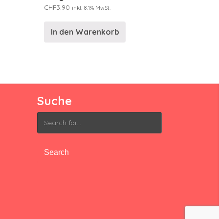
CHF
3.90
inkl. 8.1% MwSt.
In den Warenkorb
Suche
Search
for: