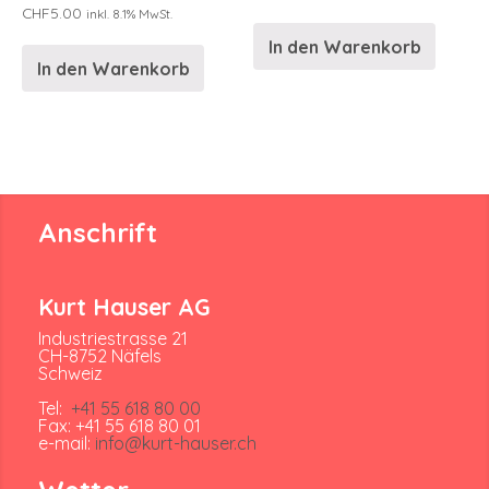
CHF
5.00
inkl. 8.1% MwSt.
In den Warenkorb
In den Warenkorb
Anschrift
Kurt Hauser AG
Industriestrasse 21
CH-8752 Näfels
Schweiz
Tel:
+41 55 618 80 00
Fax: +41 55 618 80 01
e-mail:
info@kurt-hauser.ch