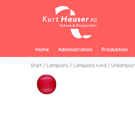
Home
Administration
Produktion
Start
/
Lampions
/
Lampions rund
/ Unilampion