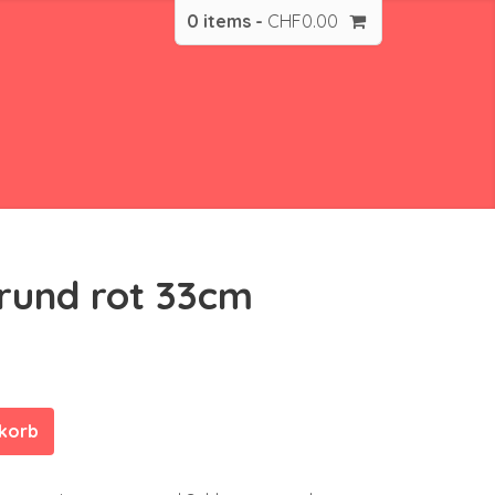
0 items -
CHF
0.00
rund rot 33cm
nkorb