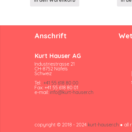
In den Warenkorb
In d
Anschrift
Wet
Kurt Hauser AG
Industriestrasse 21
CH-8752 Näfels
Schweiz
Tel:
+41 55 618 80 00
Fax: +41 55 618 80 01
e-mail:
info@kurt-hauser.ch
copyright © 2018 - 2024
kurt-hauser.ch
● all 