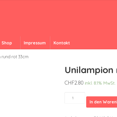
Shop
Impressum
Kontakt
 rund rot 33cm
Unilampion 
CHF
2.80
inkl. 8.1% MwSt.
Unilampion
rund
In den Ware
rot
33cm
Menge