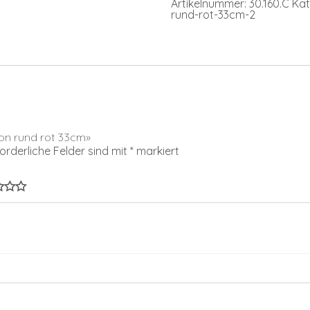
Artikelnummer:
30.160.C
Kat
rund-rot-33cm-2
ion rund rot 33cm»
forderliche Felder sind mit
*
markiert