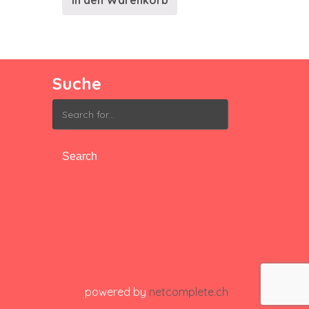
In den Warenkorb
Suche
Search
for:
powered by
netcomplete.ch