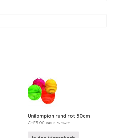
m
Unilampion rund rot 50cm
CHF
5.00
inkl. 8.1% MwSt.