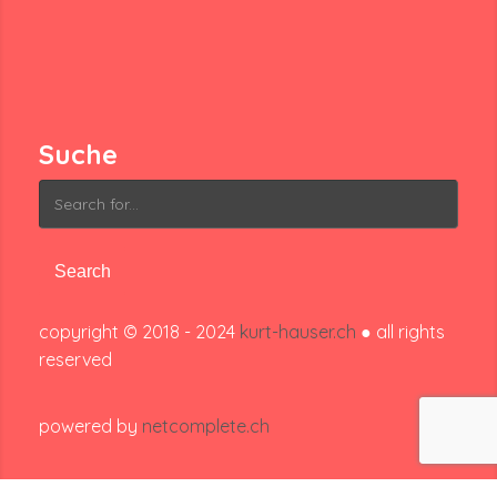
Suche
Search
for:
copyright © 2018 - 2024
kurt-hauser.ch
● all rights
reserved
powered by
netcomplete.ch