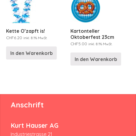
Kette O’zapft is!
Kartonteller
Oktoberfest 23cm
CHF
6.20
inkl. 8.1% MwSt.
CHF
5.00
inkl. 8.1% MwSt.
In den Warenkorb
In den Warenkorb
Anschrift
Kurt Hauser AG
Industriestrasse 21