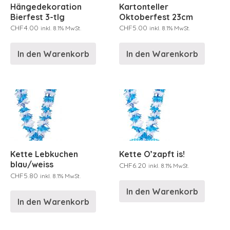
Hängedekoration
Kartonteller
Bierfest 3-tlg
Oktoberfest 23cm
CHF
4.00
CHF
5.00
inkl. 8.1% MwSt.
inkl. 8.1% MwSt.
In den Warenkorb
In den Warenkorb
Kette Lebkuchen
Kette O’zapft is!
blau/weiss
CHF
6.20
inkl. 8.1% MwSt.
CHF
5.80
inkl. 8.1% MwSt.
In den Warenkorb
In den Warenkorb