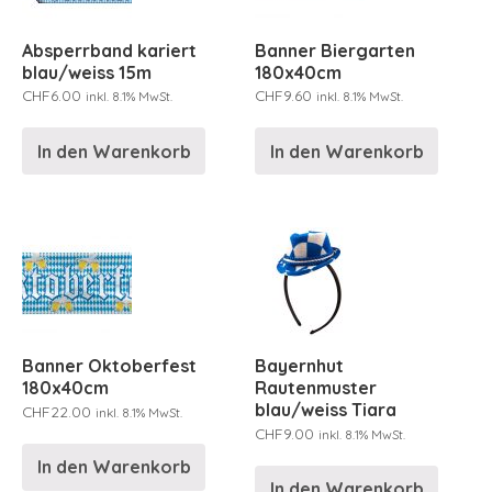
Absperrband kariert
Banner Biergarten
blau/weiss 15m
180x40cm
CHF
6.00
CHF
9.60
inkl. 8.1% MwSt.
inkl. 8.1% MwSt.
In den Warenkorb
In den Warenkorb
Banner Oktoberfest
Bayernhut
180x40cm
Rautenmuster
blau/weiss Tiara
CHF
22.00
inkl. 8.1% MwSt.
CHF
9.00
inkl. 8.1% MwSt.
In den Warenkorb
In den Warenkorb