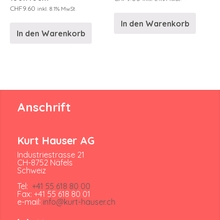
CHF
9.60
inkl. 8.1% MwSt.
In den Warenkorb
In den Warenkorb
Anschrift
Kurt Hauser AG
Industriestrasse 21
CH-8752 Näfels
Schweiz
Tel:
+41 55 618 80 00
Fax: +41 55 618 80 01
e-mail:
info@kurt-hauser.ch