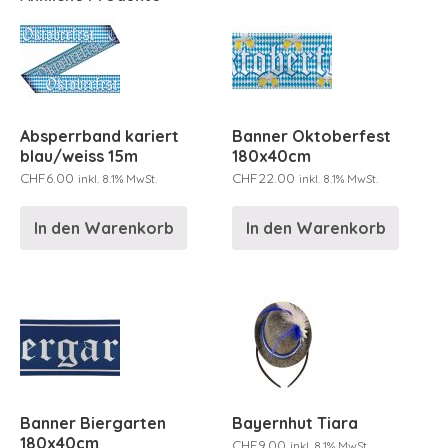
Absperrband kariert
Banner Oktoberfest
blau/weiss 15m
180x40cm
CHF
6.00
CHF
22.00
inkl. 8.1% MwSt.
inkl. 8.1% MwSt.
In den Warenkorb
In den Warenkorb
Banner Biergarten
Bayernhut Tiara
180x40cm
CHF
9.00
inkl. 8.1% MwSt.