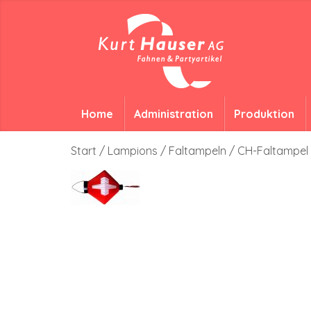
Home
Administration
Produktion
Start
/
Lampions
/
Faltampeln
/ CH-Faltampel