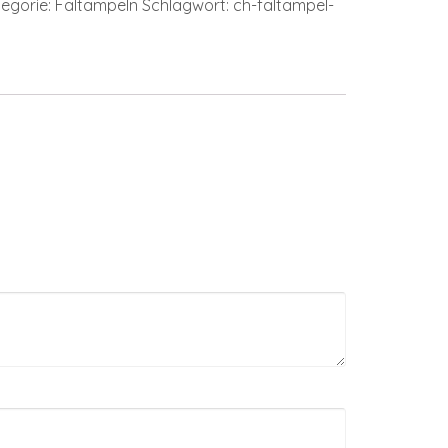
egorie:
Faltampeln
Schlagwort:
ch-faltampel-