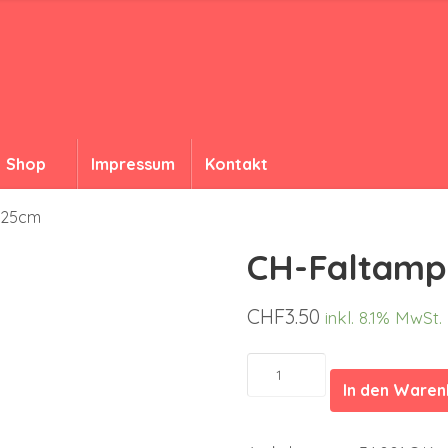
Shop
Impressum
Kontakt
 25cm
CH-Faltamp
CHF
3.50
inkl. 8.1% MwSt.
CH-
Faltampel
In den Ware
25cm
Menge