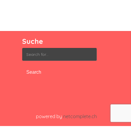
Suche
Search
for:
powered by
netcomplete.ch