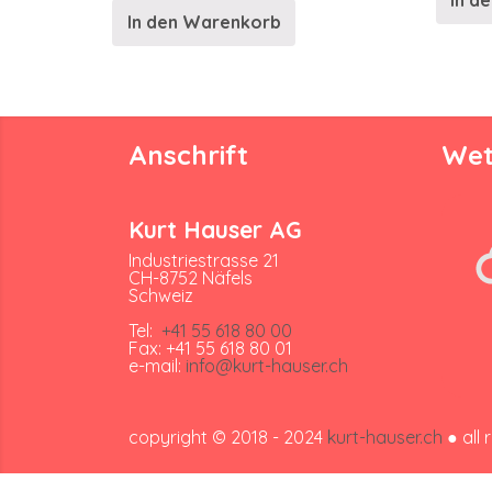
In d
In den Warenkorb
Anschrift
Wet
Kurt Hauser AG
Industriestrasse 21
CH-8752 Näfels
Schweiz
Tel:
+41 55 618 80 00
Fax: +41 55 618 80 01
e-mail:
info@kurt-hauser.ch
copyright © 2018 - 2024
kurt-hauser.ch
● all 