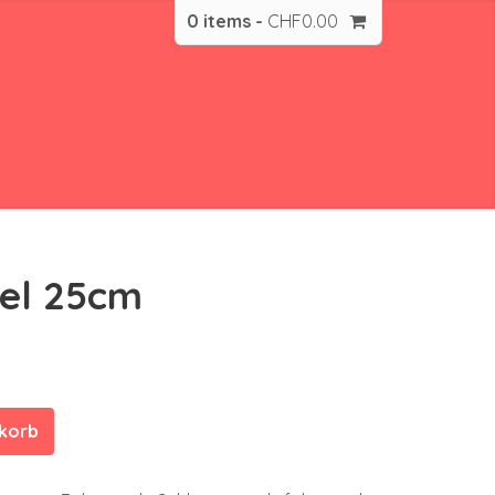
0 items -
CHF
0.00
el 25cm
nkorb