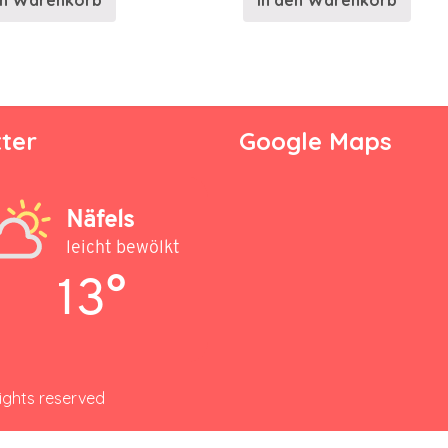
en Warenkorb
In den Warenkorb
ter
Google Maps
Näfels
leicht bewölkt
13°
rights reserved