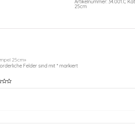
Artikelnummer:
34.001.C
Kat
25cm
tampel 25cm»
forderliche Felder sind mit
*
markiert